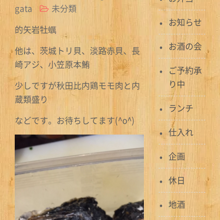
gata
未分類
お知らせ
的矢岩牡蠣
お酒の会
他は、茨城トリ貝、淡路赤貝、長
崎アジ、小笠原本鮪
ご予約承
り中
少しですが秋田比内鶏モモ肉と内
蔵類盛り
ランチ
などです。お待ちしてます(^o^)
仕入れ
企画
休日
地酒