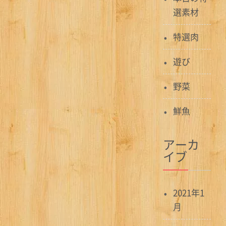
選素材
ー
シ
特選肉
ョ
遊び
ン
野菜
鮮魚
アーカ
イブ
2021年1
月