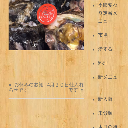
季節変わ
り定番メ
ニュー
市場
愛する
料理
新メニュ
投
お休みのお知
4月２０日仕入れ
ー
です
らせです
稿
新入荷
ナ
未分類
ビ
ゲ
本日の特