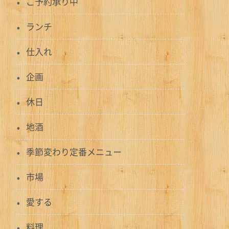
ご予約承り中
ランチ
仕入れ
企画
休日
地酒
季節変わり定番メニュー
市場
愛する
料理