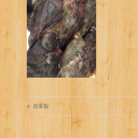
投
自家製
稿
ナ