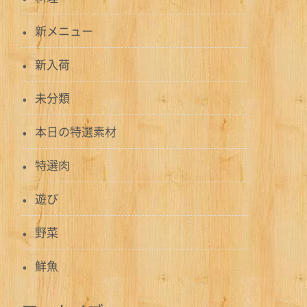
新メニュー
新入荷
未分類
本日の特選素材
特選肉
遊び
野菜
鮮魚