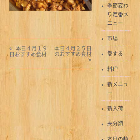
季節変わ
り定番メ
ニュー
市場
投
本日４月１９
本日４月２５日
愛する
のおすすめ食材
日おすすめ食材
稿
ナ
料理
ビ
新メニュ
ー
ゲ
ー
新入荷
シ
未分類
ョ
本日の特