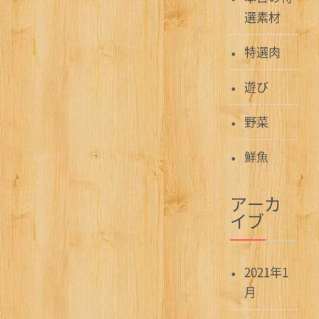
ン
選素材
特選肉
遊び
野菜
鮮魚
アーカ
イブ
2021年1
月