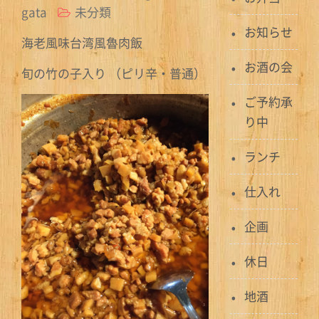
gata
未分類
お知らせ
海老風味台湾風魯肉飯
お酒の会
旬の竹の子入り （ピリ辛・普通）
ご予約承
り中
ランチ
仕入れ
企画
休日
地酒