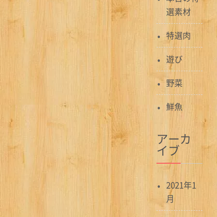
ー
選素材
シ
特選肉
ョ
ン
遊び
野菜
鮮魚
アーカ
イブ
2021年1
月