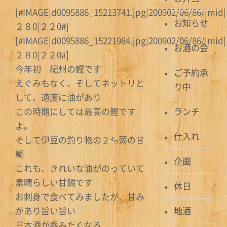
[#IMAGE|d0095886_15213741.jpg|200902/06/86/|mid|
お知らせ
２８0|２２0#]
[#IMAGE|d0095886_15221984.jpg|200902/06/86/|mid|
お酒の会
２８0|２２0#]
今年初 紀州の鰹です
ご予約承
えぐみもなく、そしてネットリと
り中
して、適度に油があり
この時期にしては最高の鰹です
ランチ
よ。
仕入れ
そして伊豆の釣り物の２㌔弱の甘
鯛
企画
これも、きれいな油がのっていて
素晴らしい甘鯛です
休日
お刺身で食べてみましたが、甘み
があり旨い旨い
地酒
日本酒が呑みたくなる