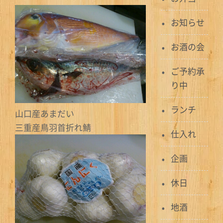
お知らせ
お酒の会
ご予約承
り中
ランチ
山口産あまだい
三重産鳥羽首折れ鯖
仕入れ
企画
休日
地酒