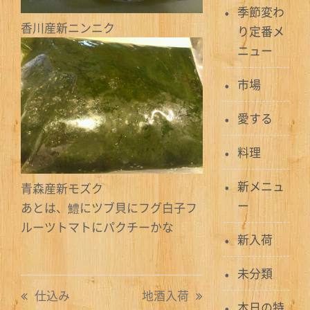
季節変わ
香川産新ニンニク
り定番メ
ニュー
市場
愛する
料理
新メニュ
青森産新モズク
ー
あとは、鱧にツブ貝にフグ白子フ
ルーツトマトにパクチーかな
新入荷
未分類
投
仕込み
地酒入荷
本日の特