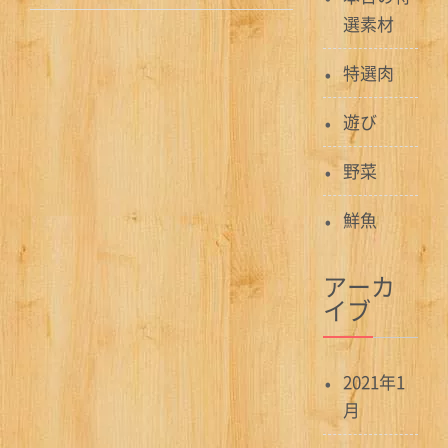
稿
選素材
ナ
特選肉
ビ
遊び
ゲ
ー
野菜
シ
鮮魚
ョ
アーカ
ン
イブ
2021年1
月