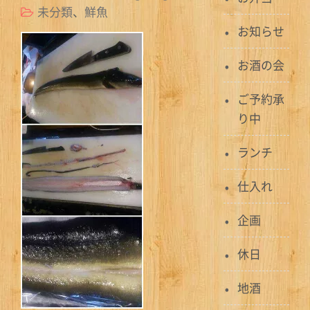
未分類
、
鮮魚
お知らせ
お酒の会
ご予約承
り中
ランチ
仕入れ
企画
休日
地酒