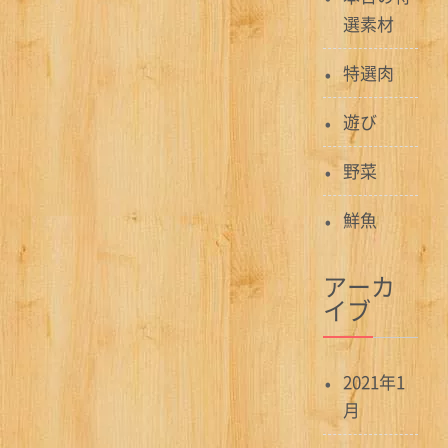
ョ
選素材
ン
特選肉
遊び
野菜
鮮魚
アーカ
イブ
2021年1
月