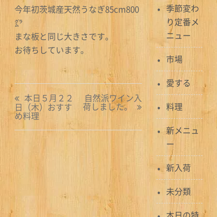
季節変わ
今年初茨城産天然うなぎ85cm800
り定番メ
㌘
ニュー
まな板と同じ大きさです。
お待ちしています。
市場
愛する
投
本日５月２２
自然派ワイン入
荷しました。
料理
日（木）おすす
稿
め料理
ナ
新メニュ
ー
ビ
ゲ
新入荷
ー
未分類
シ
本日の特