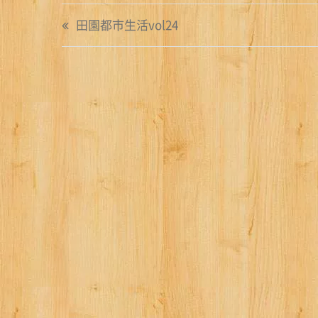
投
田園都市生活vol24
稿
ナ
ビ
ゲ
ー
シ
ョ
ン