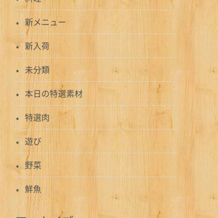
新メニュー
新入荷
未分類
本日の特選素材
特選肉
遊び
野菜
鮮魚