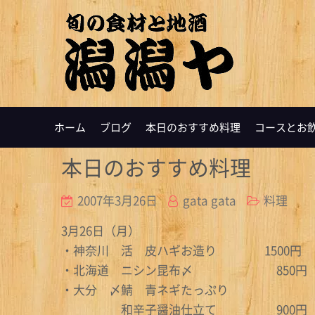
ホーム
ブログ
本日のおすすめ料理
コースとお
本日のおすすめ料理
2007年3月26日
gata gata
料理
3月26日（月）
・神奈川 活 皮ハギお造り 1500円
・北海道 ニシン昆布〆 850円
・大分 〆鯖 青ネギたっぷり
和辛子醤油仕立て