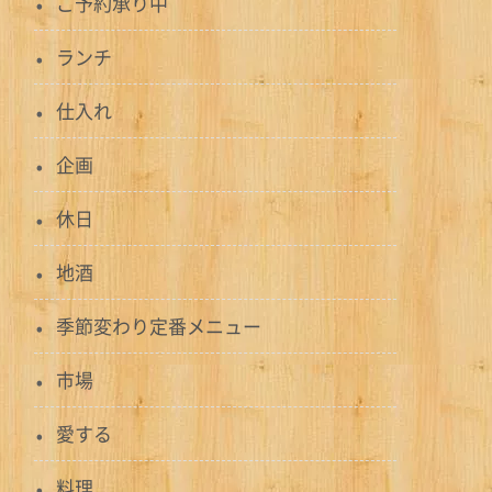
ご予約承り中
ランチ
仕入れ
企画
休日
地酒
季節変わり定番メニュー
市場
愛する
料理