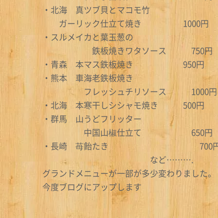
・北海 真ツブ貝とマコモ竹
ガーリック仕立て焼き 1000円
・スルメイカと葉玉葱の
鉄板焼きワタソース 75
・青森 本マス鉄板焼き 950円
・熊本 車海老鉄板焼き
フレッシュチリソース 1000円
・北海 本寒干しシシャモ焼き 500円
・群馬 山うどフリッター
中国山椒仕立て 650円
・長崎 苺飴たき 700
など……….
グランドメニューが一部が多少変わりました。
今度ブログにアップします