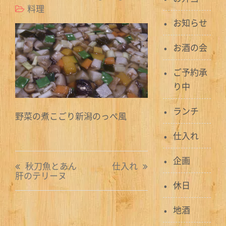
料理
お知らせ
お酒の会
ご予約承
り中
ランチ
野菜の煮こごり新潟のっぺ風
仕入れ
投
企画
秋刀魚とあん
仕入れ
肝のテリーヌ
稿
休日
ナ
地酒
ビ