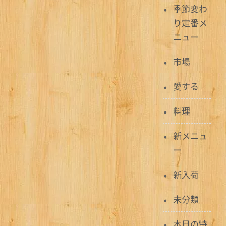
季節変わ
ゲ
り定番メ
ー
ニュー
シ
市場
ョ
愛する
ン
料理
新メニュ
ー
新入荷
未分類
本日の特