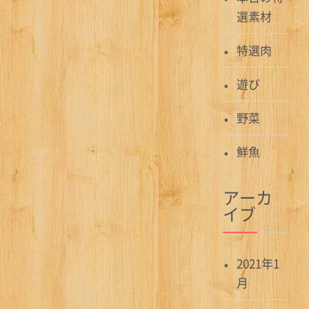
選素材
特選肉
遊び
野菜
鮮魚
アーカ
イブ
2021年1
月