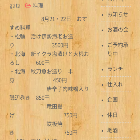
gata
料理
お知らせ
8月21・22日 おす
すめ料理
お酒の会
・松輪 活け伊勢海老お造
ご予約承
り 3500円
り中
・北海 新イクラ塩漬けと大根お
ろし 600円
ランチ
・北海 秋刀魚お造り 半
身 450円
仕入れ
唐辛子肉味噌入り
磯辺巻き 850円
企画
竜田揚
休日
げ 750円
鉄板焼
地酒
き 750円