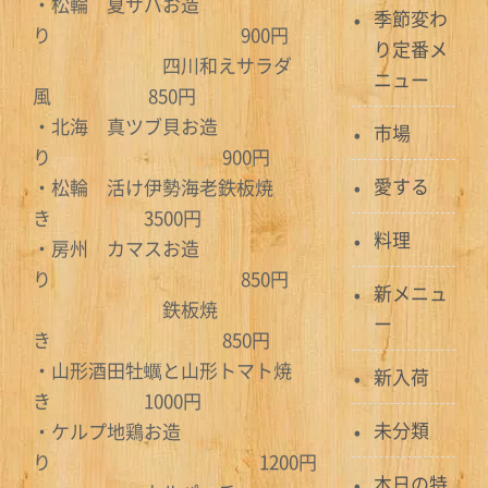
・松輪 夏サバお造
季節変わ
り 900円
り定番メ
四川和えサラダ
ニュー
風 850円
・北海 真ツブ貝お造
市場
り 900円
愛する
・松輪 活け伊勢海老鉄板焼
き 3500円
料理
・房州 カマスお造
り 850円
新メニュ
鉄板焼
ー
き 850円
・山形酒田牡蠣と山形トマト焼
新入荷
き 1000円
未分類
・ケルプ地鶏お造
り 1200円
本日の特