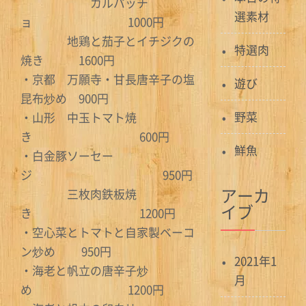
カルパッチ
選素材
ョ 1000円
地鶏と茄子とイチジクの
特選肉
焼き 1600円
・京都 万願寺・甘長唐辛子の塩
遊び
昆布炒め 900円
野菜
・山形 中玉トマト焼
き 600円
鮮魚
・白金豚ソーセー
ジ 950円
アーカ
三枚肉鉄板焼
イブ
き 1200円
・空心菜とトマトと自家製ベーコ
ン炒め 950円
2021年1
・海老と帆立の唐辛子炒
月
め 1200円