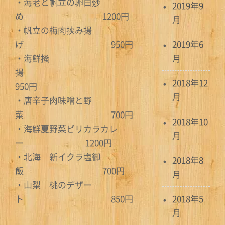
・海老と帆立の卵白炒
2019年9
め 1200円
月
・帆立の梅肉挟み揚
げ 950円
2019年6
・海鮮掻
月
揚
2018年12
950円
月
・唐辛子肉味噌と野
菜 700円
2018年10
・海鮮夏野菜ピリカラカレ
月
ー 1200円
・北海 新イクラ塩御
2018年8
飯 700円
月
・山梨 桃のデザー
ト 850円
2018年5
月