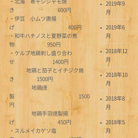
・北海 寒干シシャモ焼
2019年9
き 600円
月
・伊豆 小ムツ唐揚
げ 400円
2019年6
・和牛ハチノスと夏野菜の煮
月
物 950円
2018年12
・ケルプ地鶏刺し盛り合わ
月
せ 1400円
地鶏と茄子とイチジク焼
2018年10
き 1500円
月
地鶏燻
製 1500
2018年8
円
月
地鶏手羽燻製揚
げ 450円
2018年5
・スルメイカゲソ塩
月