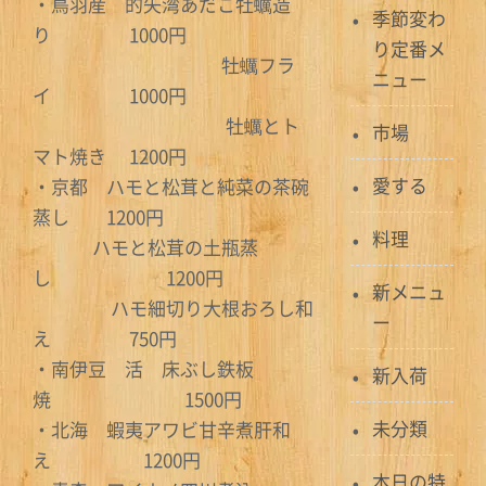
・鳥羽産 的矢湾あだこ牡蠣造
季節変わ
り 1000円
り定番メ
牡蠣フラ
ニュー
イ 1000円
牡蠣とト
市場
マト焼き 1200円
愛する
・京都 ハモと松茸と純菜の茶碗
蒸し 1200円
料理
ハモと松茸の土瓶蒸
し 1200円
新メニュ
ハモ細切り大根おろし和
ー
え 750円
・南伊豆 活 床ぶし鉄板
新入荷
焼 1500円
未分類
・北海 蝦夷アワビ甘辛煮肝和
え 1200円
本日の特