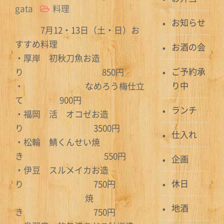
gata
料理
お知らせ
7月12・13日（土・日）お
すすめ料理
お酒の会
・厚岸 初秋刀魚お造
ご予約承
り 850円
り中
・ なめろう梅仕立
て 900円
ランチ
・福岡 活 オコゼお造
り 3500円
仕入れ
・松輪 鯖くんせい焼
き 550円
企画
・伊豆 スルメイカお造
休日
り 750円
焼
地酒
き 750円