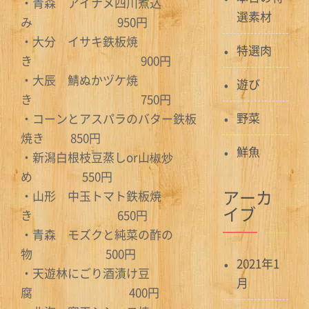
・青森 アイナメ四川煮込
選素材
み 950円
・大分 イサキ鉄板焼
特選肉
き 900円
・大辰 鯖ぬかヅケ焼
遊び
き 750円
野菜
・コーンとアスパラのバター鉄板
焼き 850円
鮮魚
・新潟白根枝豆蒸しor山椒炒
め 550円
アーカ
・山形 中玉トマト鉄板焼
イブ
き 650円
・青森 モズクと純菜の酢の
物 500円
2021年1
・天遊林にごり酒漬け豆
月
腐 400円