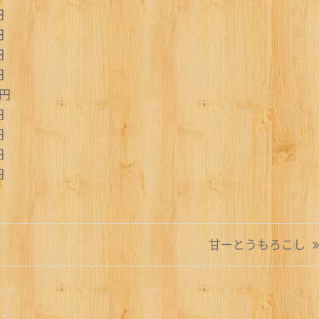
円
円
円
円
円
円
円
円
円
甘ーとうもろこし