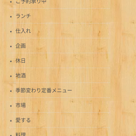
ご予約承り中
ランチ
仕入れ
企画
休日
地酒
季節変わり定番メニュー
市場
愛する
料理