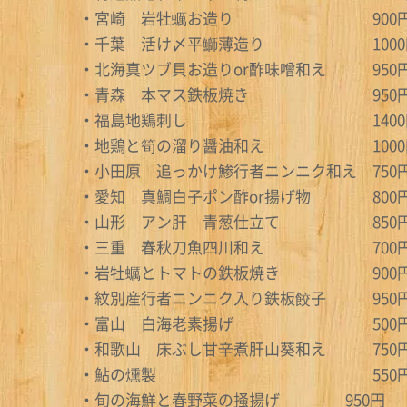
・宮崎 岩牡蠣お造り 900
・千葉 活け〆平鰤薄造り 1000
・北海真ツブ貝お造りor酢味噌和え 950
・青森 本マス鉄板焼き 950
・福島地鶏刺し 1400
・地鶏と筍の溜り醤油和え 1000
・小田原 追っかけ鯵行者ニンニク和え 750
・愛知 真鯛白子ポン酢or揚げ物 800
・山形 アン肝 青葱仕立て 850
・三重 春秋刀魚四川和え 700
・岩牡蠣とトマトの鉄板焼き 900
・紋別産行者ニンニク入り鉄板餃子 950
・富山 白海老素揚げ 500
・和歌山 床ぶし甘辛煮肝山葵和え 750
・鮎の燻製 550
・旬の海鮮と春野菜の掻揚げ 950円