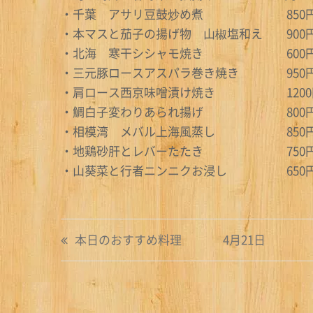
・千葉 アサリ豆鼓炒め煮 850
・本マスと茄子の揚げ物 山椒塩和え 900
・北海 寒干シシャモ焼き 600
・三元豚ロースアスパラ巻き焼き 950
・肩ロース西京味噌漬け焼き 1200
・鯛白子変わりあられ揚げ 800
・相模湾 メバル上海風蒸し 850
・地鶏砂肝とレバーたたき 750
・山葵菜と行者ニンニクお浸し 650
投
本日のおすすめ料理 4月21日
稿
ナ