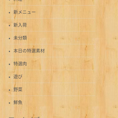
新メニュー
新入荷
未分類
本日の特選素材
特選肉
遊び
野菜
鮮魚