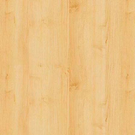
ビ
ゲ
ー
シ
ョ
ン