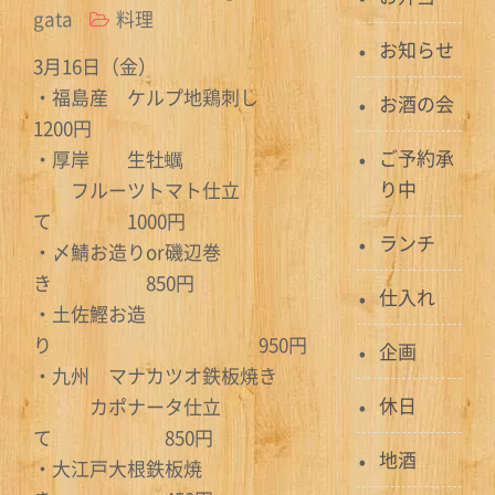
gata
料理
お知らせ
3月16日（金）
・福島産 ケルプ地鶏刺し
お酒の会
1200円
ご予約承
・厚岸 生牡蠣
り中
フルーツトマト仕立
て 1000円
ランチ
・〆鯖お造りor磯辺巻
き 850円
仕入れ
・土佐鰹お造
り 950円
企画
・九州 マナカツオ鉄板焼き
休日
カポナータ仕立
て 850円
地酒
・大江戸大根鉄板焼