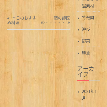
選素材
投
特選肉
本日のおすす
酒の師匠
の・・・・・
め料理
稿
遊び
ナ
野菜
ビ
ゲ
鮮魚
ー
アーカ
シ
イブ
ョ
ン
2021年1
月