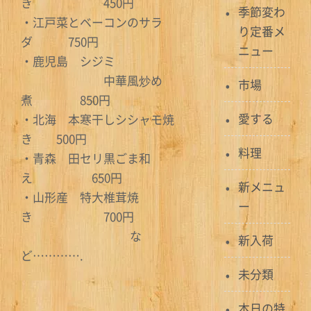
き 450円
季節変わ
・江戸菜とベーコンのサラ
り定番メ
ダ 750円
ニュー
・鹿児島 シジミ
中華風炒め
市場
煮 850円
愛する
・北海 本寒干しシシャモ焼
き 500円
料理
・青森 田セリ黒ごま和
え 650円
新メニュ
・山形産 特大椎茸焼
ー
き 700円
な
新入荷
ど………….
未分類
本日の特