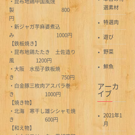
・昆布地鶏中国風燻
選素材
製 800
円
特選肉
・新ジャガ芋麻婆煮込
み 1000円
遊び
【鉄板焼き】
野菜
・昆布地鶏たたき 土佐造り
風 1200円
鮮魚
・大阪 水茄子鉄板焼
き 750円
アーカ
・白金豚三枚肉アスパラ巻
イブ
き 1000円
【焼き物】
・北海 寒干し雄シシャモ焼
2021年1
き 600円
月
【和え物】