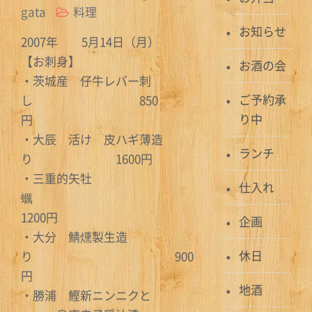
gata
料理
お知らせ
2007年 5月14日（月）
【お刺身】
お酒の会
・茨城産 仔牛レバー刺
ご予約承
し 850
り中
円
・大辰 活け 皮ハギ薄造
ランチ
り 1600円
・三重的矢牡
仕入れ
蠣
1200円
企画
・大分 鯖燻製生造
休日
り 900
円
地酒
・勝浦 鰹新ニンニクと