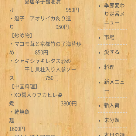
島唐辛子醤油漬
季節変わ
け 950円
り定番メ
・逗子 アオリイカ炙り造
ニュー
り 950円
【炒め物】
市場
・マコモ茸と京都竹の子海苔炒
愛する
め 850円
・シャキシャキレタス炒め
料理
干し貝柱入り人参ソー
ス 750円
新メニュ
【中国料理】
ー
・XO醤入りフカヒレ姿
煮 3800円
新入荷
・乾焼魚
未分類
麺
1600円
本日の特