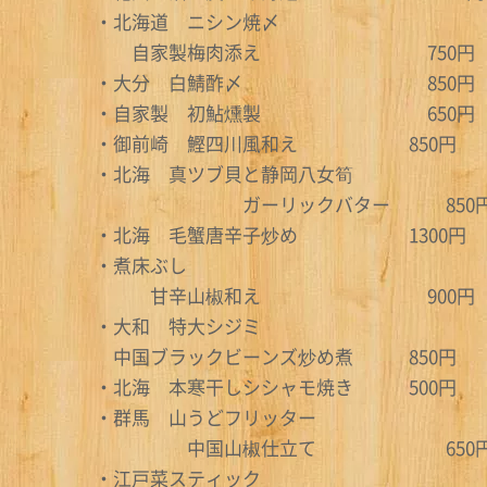
・北海道 ニシン焼〆
自家製梅肉添え 750円
・大分 白鯖酢〆 850
・自家製 初鮎燻製 650
・御前崎 鰹四川風和え 850
・北海 真ツブ貝と静岡八女筍
ガーリックバター 850
・北海 毛蟹唐辛子炒め 1300円
・煮床ぶし
甘辛山椒和え 900円
・大和 特大シジミ
中国ブラックビーンズ炒め煮 85
・北海 本寒干しシシャモ焼き 500円
・群馬 山うどフリッター
中国山椒仕立て 650
・江戸菜スティック