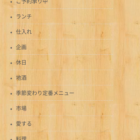
ご予約承り中
ランチ
仕入れ
企画
休日
地酒
季節変わり定番メニュー
市場
愛する
料理