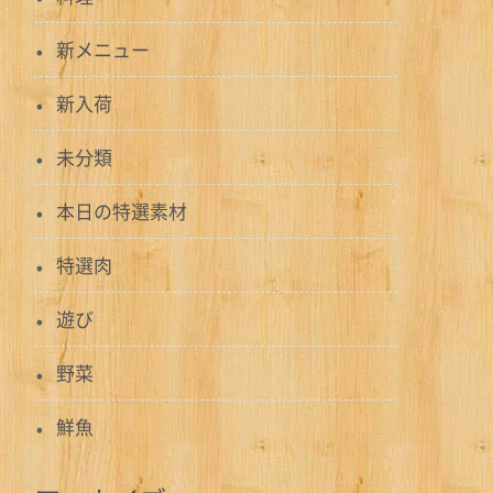
新メニュー
新入荷
未分類
本日の特選素材
特選肉
遊び
野菜
鮮魚