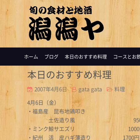
ホーム
ブログ
本日のおすすめ料理
コースとお
本日のおすすめ料理
2007年4月6日
gata gata
料理
4月6日（金）
・福島産 昆布地鶏叩き
土佐造り
・ミンク鯨サエズリ 1000
・紀州 活 皮ハギ薄造り 1700円