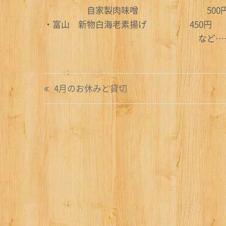
自家製肉味噌 500
・富山 新物白海老素揚げ 450円
など……
投
4月のお休みと貸切
稿
ナ
ビ
ゲ
ー
シ
ョ