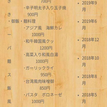
き 700円
2019年9
･辛子明太子入り玉子焼
月
き 900円
・御飯・麺料理
2019年6
･アジア風 海鮮カレ
月
ー 1000円
2018年12
･和牛韓国風クッ
月
パ 1200円
･高菜入り和風白湯
2018年10
麺 1000円
月
･ガーリックライ
ス 950円
2018年8
･台湾風肉味噌御
月
飯 850円
･パスタ ボロネ－ゼ
2018年5
風 1000円
月