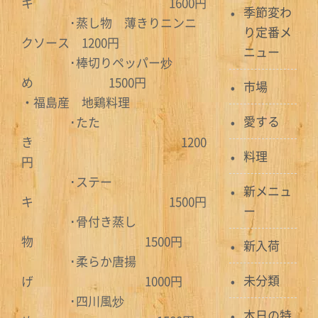
キ 1600円
季節変わ
･蒸し物 薄きりニンニ
り定番メ
クソース 1200円
ニュー
･棒切りペッパー炒
め 1500円
市場
・福島産 地鶏料理
愛する
･たた
き 1200
料理
円
･ステー
新メニュ
キ 1500円
ー
･骨付き蒸し
物 1500円
新入荷
･柔らか唐揚
未分類
げ 1000円
･四川風炒
本日の特