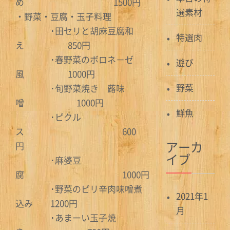
め 1500円
選素材
・野菜・豆腐・玉子料理
･田セリと胡麻豆腐和
特選肉
え 850円
･春野菜のボロネ－ゼ
遊び
風 1000円
野菜
･旬野菜焼き 蕗味
噌 1000円
鮮魚
･ピクル
ス 600
アーカ
円
イブ
･麻婆豆
腐 1000円
･野菜のピリ辛肉味噌煮
2021年1
込み 1200円
月
･あまーい玉子焼