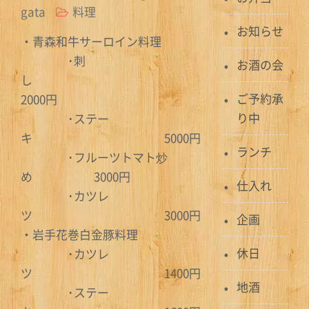
gata
料理
お知らせ
・青森和牛サーロイン料理
･刺
お酒の会
し
ご予約承
2000円
り中
･ステー
キ 5000円
ランチ
･フルーツトマト炒
め 3000円
仕入れ
･カツレ
ツ 3000円
企画
・岩手花巻白金豚料理
休日
･カツレ
ツ 1400円
地酒
･ステー