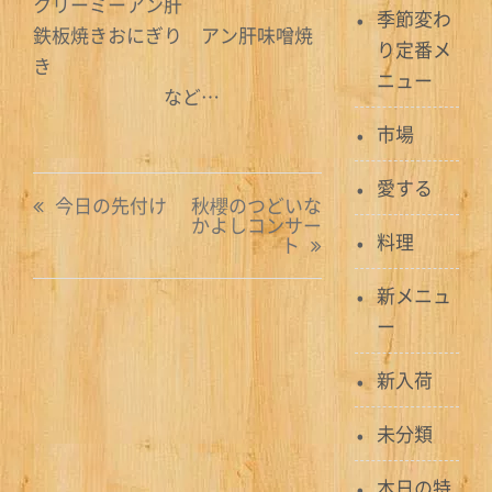
クリーミーアン肝
季節変わ
鉄板焼きおにぎり アン肝味噌焼
り定番メ
き
ニュー
など…
市場
投
愛する
今日の先付け
秋櫻のつどいな
かよしコンサー
稿
料理
ト
ナ
新メニュ
ビ
ー
ゲ
新入荷
ー
未分類
シ
本日の特