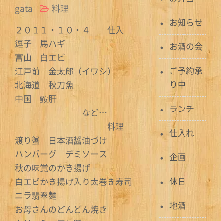
gata
料理
お知らせ
２０１１・１０・４ 仕入
逗子 馬ハギ
お酒の会
富山 白エビ
ご予約承
江戸前 金太郎（イワシ）
り中
北海道 秋刀魚
中国 鮟肝
ランチ
など…
料理
仕入れ
渡り蟹 日本酒醤油づけ
ハンバーグ デミソース
企画
秋の味覚のかき揚げ
休日
白エビかき揚げ入り太巻き寿司
ニラ翡翠麺
地酒
お母さんのどんどん焼き