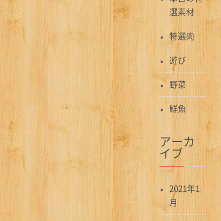
ョ
選素材
ン
特選肉
遊び
野菜
鮮魚
アーカ
イブ
2021年1
月