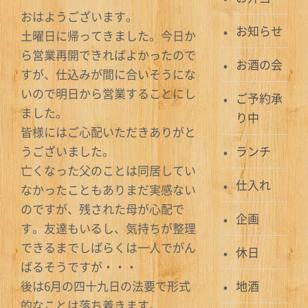
おはようございます。
お知らせ
土曜日に帰ってきました。今日か
ら営業再開できればよかったので
お酒の会
すが、仕込みが間に合いそうにな
いので明日から営業することにし
ご予約承
ました。
り中
皆様にはご心配いただきありがと
うございました。
ランチ
亡くなった父のことは同居してい
仕入れ
なかったこともありまだ実感ない
のですが、残された母が心配で
企画
す。友達もいるし、気持ちが整理
できるまでしばらくは一人でがん
休日
ばるそうですが・・・
後は6月の四十九日の法要で形式
地酒
的なことは落ち着きます。