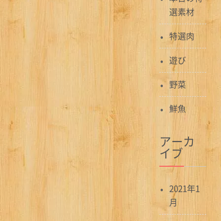
ョ
選素材
ン
特選肉
遊び
野菜
鮮魚
アーカ
イブ
2021年1
月