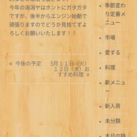
季節変わ
今年の潟潟ヤはホントにガタガタ
り定番メ
ですが、後半からエンジン始動で
ニュー
頑張りますのでどうか見捨てずよ
ろしくお願いいたします！！
市場
愛する
投
今後の予定
5月１１日（火）
料理
１２日（水）お
稿
すすめ料理
新メニュ
ナ
ー
ビ
新入荷
ゲ
ー
未分類
シ
本日の特