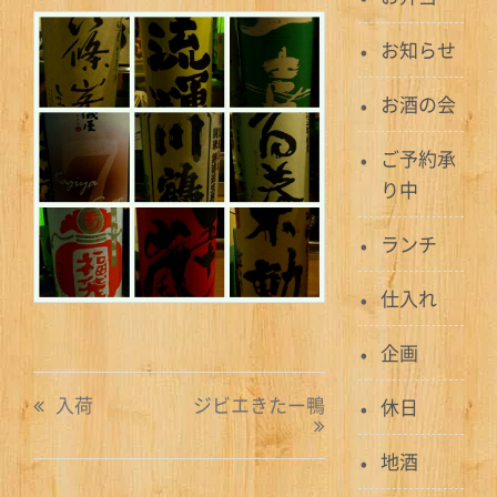
お知らせ
お酒の会
ご予約承
り中
ランチ
仕入れ
企画
投
入荷
ジビエきたー鴨
休日
稿
地酒
ナ