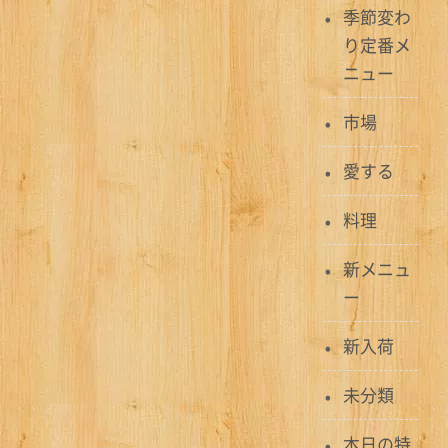
季節変わ
ビ
り定番メ
ゲ
ニュー
ー
市場
シ
愛する
ョ
料理
ン
新メニュ
ー
新入荷
未分類
本日の特