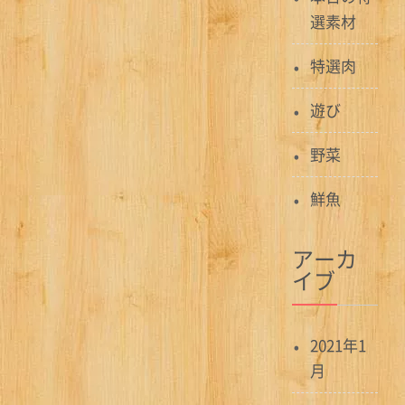
選素材
特選肉
遊び
野菜
鮮魚
アーカ
イブ
2021年1
月