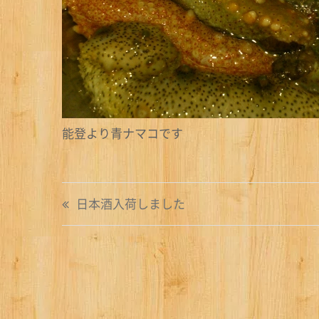
能登より青ナマコです
投
日本酒入荷しました
稿
ナ
ビ
ゲ