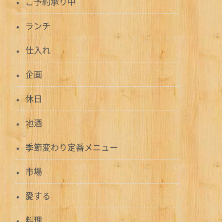
ご予約承り中
ランチ
仕入れ
企画
休日
地酒
季節変わり定番メニュー
市場
愛する
料理