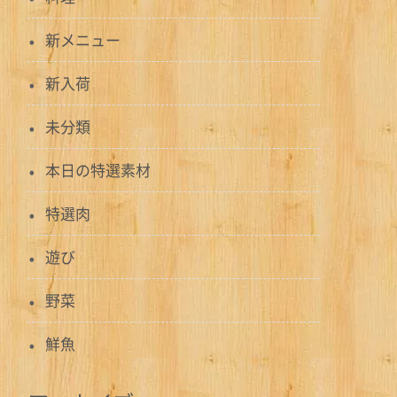
新メニュー
新入荷
未分類
本日の特選素材
特選肉
遊び
野菜
鮮魚