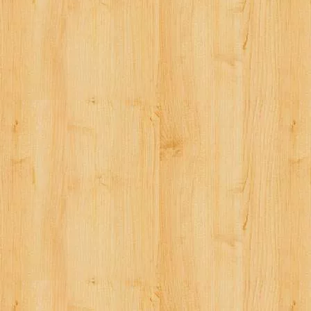
ー
シ
ョ
ン