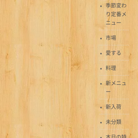
季節変わ
ビ
り定番メ
ゲ
ニュー
ー
市場
シ
愛する
ョ
料理
ン
新メニュ
ー
新入荷
未分類
本日の特