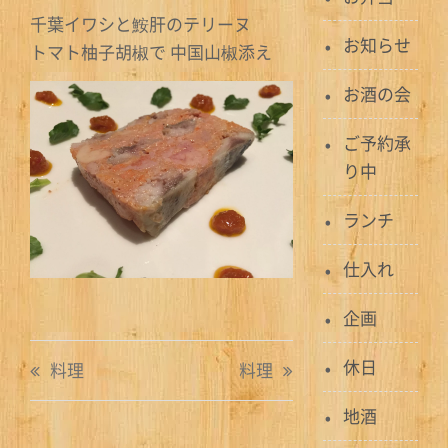
千葉イワシと鮟肝のテリーヌ
お知らせ
トマト柚子胡椒で 中国山椒添え
お酒の会
ご予約承
り中
ランチ
仕入れ
企画
投
休日
料理
料理
稿
地酒
ナ