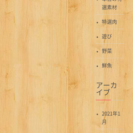
選素材
特選肉
遊び
野菜
鮮魚
アーカ
イブ
2021年1
月