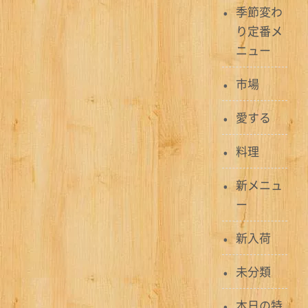
ビ
季節変わ
ゲ
り定番メ
ニュー
ー
シ
市場
ョ
愛する
ン
料理
新メニュ
ー
新入荷
未分類
本日の特