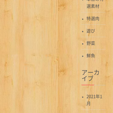
選素材
特選肉
遊び
野菜
鮮魚
アーカ
イブ
2021年1
月