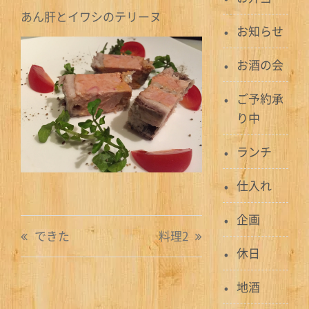
あん肝とイワシのテリーヌ
お知らせ
お酒の会
ご予約承
り中
ランチ
仕入れ
企画
投
できた
料理2
稿
休日
ナ
地酒