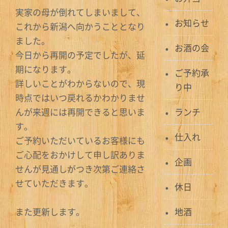
実家の母が倒れてしまいまして、
お知らせ
これから新潟へ向かうこととなり
ました。
お酒の会
今日から再開の予定でしたが、延
期になります。
ご予約承
詳しいことがわからないので、現
り中
時点ではいつ戻れるかわかりませ
んが来週には再開できると思いま
ランチ
す。
仕入れ
ご予約いただいているお客様にも
ご心配をおかけして申し訳ありま
企画
せんが見通しがつき次第ご連絡さ
せていただきます。
休日
また更新します。
地酒