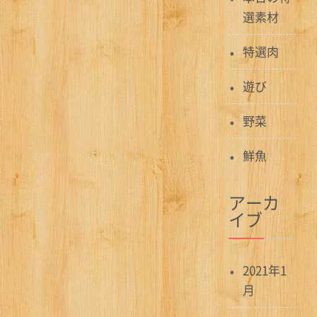
選素材
特選肉
遊び
野菜
鮮魚
アーカ
イブ
2021年1
月