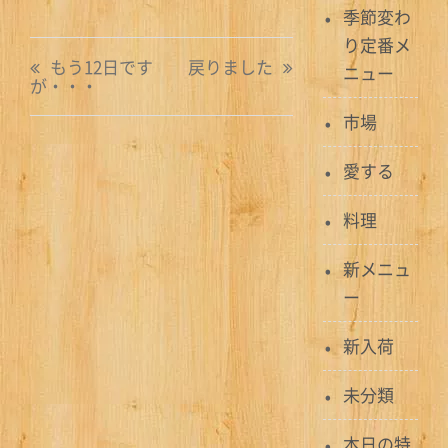
季節変わ
り定番メ
投
もう12日です
戻りました
ニュー
が・・・
稿
市場
ナ
ビ
愛する
ゲ
料理
ー
新メニュ
シ
ー
ョ
新入荷
ン
未分類
本日の特