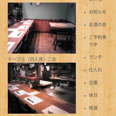
お知らせ
お酒の会
ご予約承
り中
ランチ
テーブル（四人席）二台
仕入れ
企画
休日
地酒