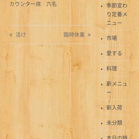
カウンター席 六名
季節変わ
り定番メ
ニュー
投
活け
臨時休業
市場
稿
愛する
ナ
ビ
料理
ゲ
新メニュ
ー
ー
シ
新入荷
ョ
未分類
ン
本日の特