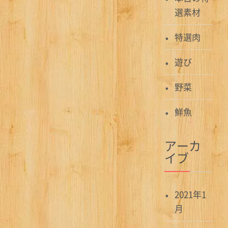
選素材
特選肉
遊び
野菜
鮮魚
アーカ
イブ
2021年1
月