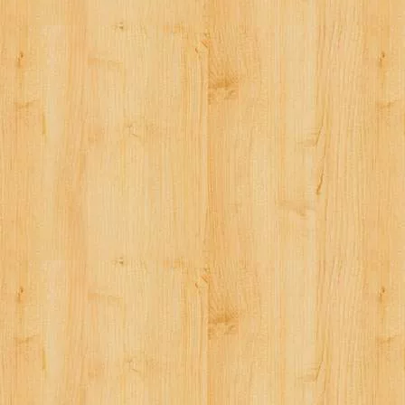
ー
シ
ョ
ン