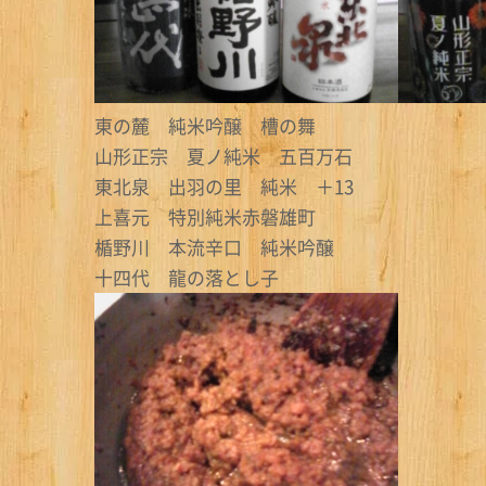
東の麓 純米吟醸 槽の舞
山形正宗 夏ノ純米 五百万石
東北泉 出羽の里 純米 ＋13
上喜元 特別純米赤磐雄町
楯野川 本流辛口 純米吟醸
十四代 龍の落とし子