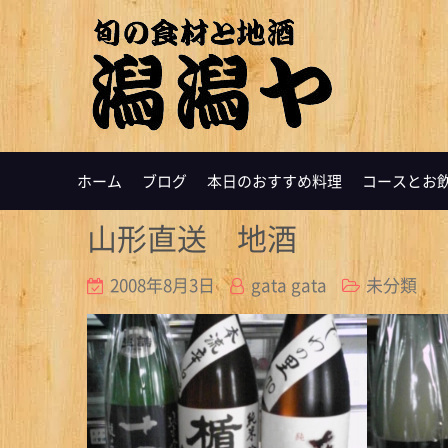
ホーム
ブログ
本日のおすすめ料理
コースとお
山形直送 地酒
2008年8月3日
gata gata
未分類