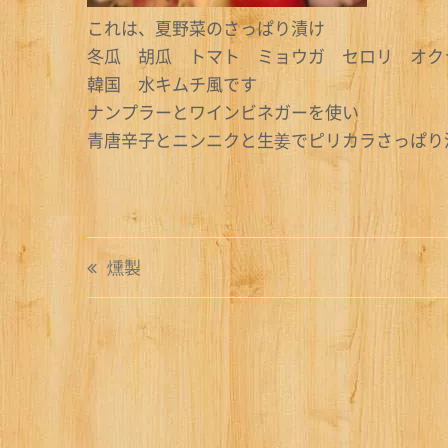
これは、夏野菜のさっぱり漬け
冬瓜 胡瓜 トマト ミョウガ セロリ オク
韓国 水キムチ風です
ナンプラーとワインビネガーを使い
青唐辛子とニンニクと生姜でピリカラさっぱり
投
燻製
稿
ナ
ビ
ゲ