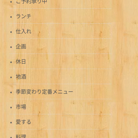
ご予約承り中
ランチ
仕入れ
企画
休日
地酒
季節変わり定番メニュー
市場
愛する
料理