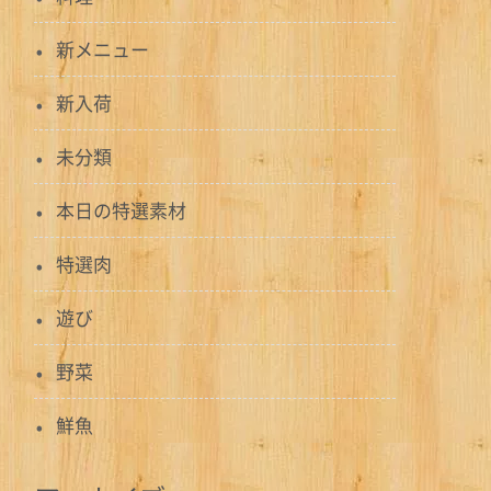
新メニュー
新入荷
未分類
本日の特選素材
特選肉
遊び
野菜
鮮魚