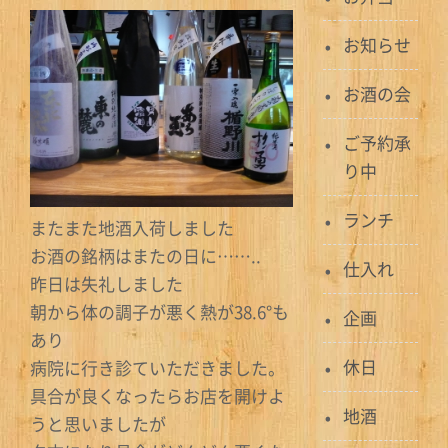
お知らせ
お酒の会
ご予約承
り中
ランチ
またまた地酒入荷しました
お酒の銘柄はまたの日に……..
仕入れ
昨日は失礼しました
朝から体の調子が悪く熱が38.6°も
企画
あり
休日
病院に行き診ていただきました。
具合が良くなったらお店を開けよ
地酒
うと思いましたが