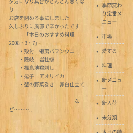
夕方になり具合がどんどん悪くな
季節変わ
り
り定番メ
お店を閉める事にしました
ニュー
久しぶりに風邪で辛かったです
「本日のおすすめ料理
市場
2008・3・7」
愛する
・殻付 蝦夷バフンウニ
・隠岐 岩牡蠣
料理
・福島地鶏刺し
・逗子 アオリイカ
新メニュ
・蟹の野菜巻き 卵白仕立て
ー
な
新入荷
ど………..
未分類
本日の特