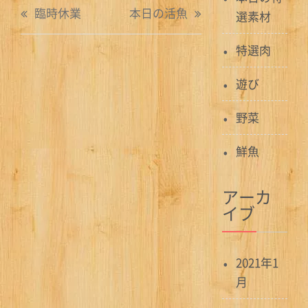
投
臨時休業
本日の活魚
選素材
稿
特選肉
ナ
遊び
ビ
ゲ
野菜
ー
鮮魚
シ
アーカ
ョ
イブ
ン
2021年1
月