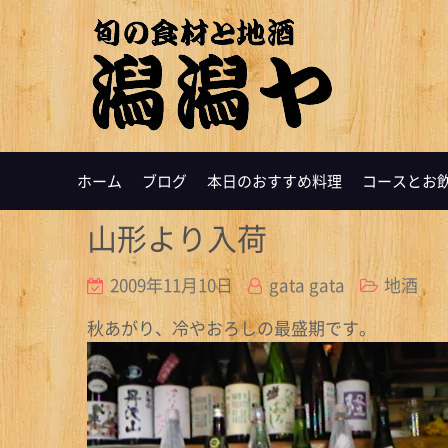
ホーム
ブログ
本日のおすすめ料理
コースとお
山形より入荷
2009年11月10日
gata gata
地酒
秋あがり、冷やおろしの最盛期です。