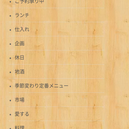
ご予約承り中
ランチ
仕入れ
企画
休日
地酒
季節変わり定番メニュー
市場
愛する
料理