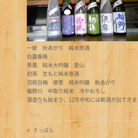
一献 秋あがり 純米原酒
白露垂珠
秀鳳 純米大吟醸 愛山
初孫 生もと純米原酒
羽前白梅 俵雪 純米吟醸 秋あがり
楯野川 中取り純米 冷やおろし
酒造りも始まり、12月中旬には新酒が出てきま
投
すっぽん