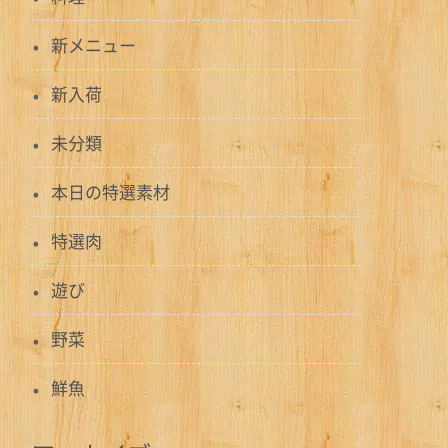
新メニュー
新入荷
未分類
本日の特選素材
特選肉
遊び
野菜
鮮魚