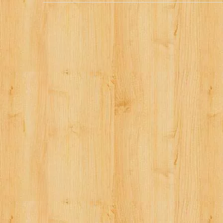
稿
ナ
ビ
ゲ
ー
シ
ョ
ン