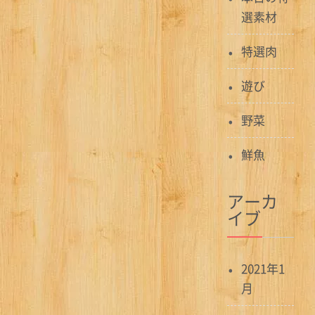
選素材
特選肉
遊び
野菜
鮮魚
アーカ
イブ
2021年1
月