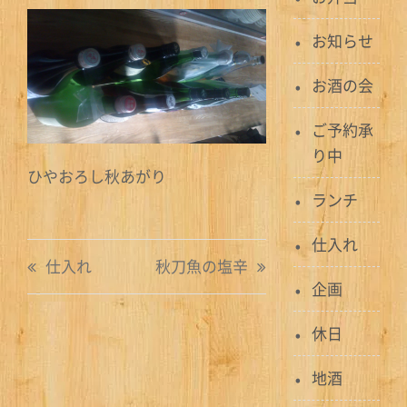
お知らせ
お酒の会
ご予約承
り中
ひやおろし秋あがり
ランチ
仕入れ
投
仕入れ
秋刀魚の塩辛
稿
企画
ナ
休日
ビ
地酒
ゲ