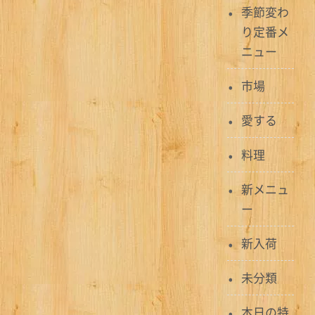
季節変わ
ー
り定番メ
シ
ニュー
ョ
市場
ン
愛する
料理
新メニュ
ー
新入荷
未分類
本日の特