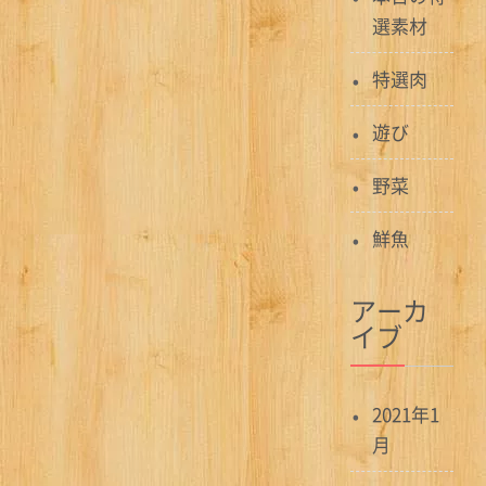
選素材
特選肉
遊び
野菜
鮮魚
アーカ
イブ
2021年1
月