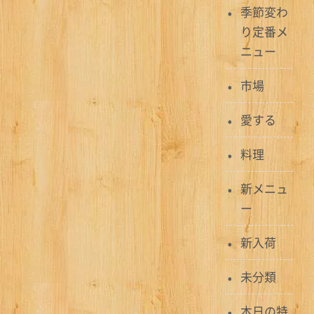
季節変わ
ー
り定番メ
ニュー
シ
ョ
市場
ン
愛する
料理
新メニュ
ー
新入荷
未分類
本日の特