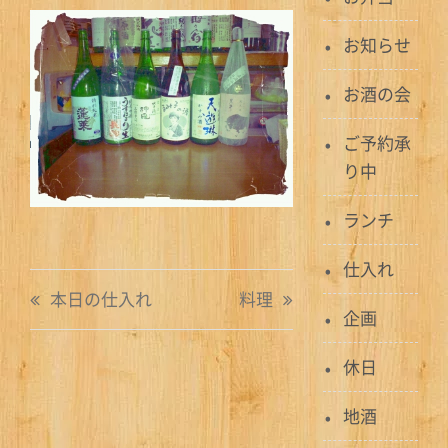
お知らせ
お酒の会
ご予約承
り中
ランチ
仕入れ
投
本日の仕入れ
料理
企画
稿
ナ
休日
ビ
地酒
ゲ