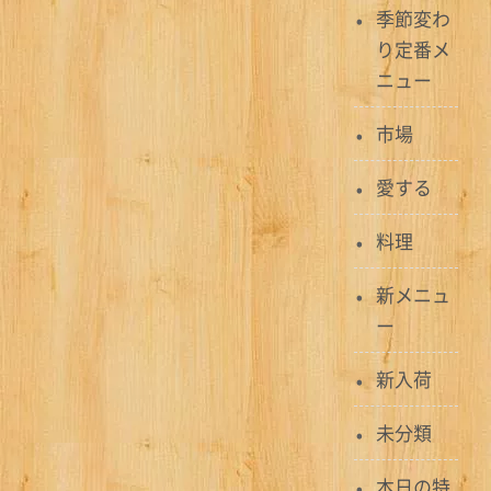
季節変わ
ゲ
り定番メ
ー
ニュー
シ
市場
ョ
愛する
ン
料理
新メニュ
ー
新入荷
未分類
本日の特