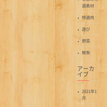
選素材
特選肉
遊び
野菜
鮮魚
アーカ
イブ
2021年1
月