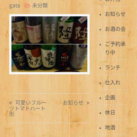
gata
未分類
お知らせ
お酒の会
ご予約承
り中
ランチ
仕入れ
企画
投
可愛いフルー
お知らせ
ツトマトハート
稿
休日
形
ナ
地酒
ビ