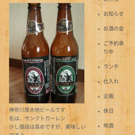
お知らせ
お酒の会
ご予約承
り中
ランチ
仕入れ
企画
神奈川厚木地ビールです
休日
名は、サンクトガーレン
地酒
少し値段は高めですが、美味しい
ですよ。