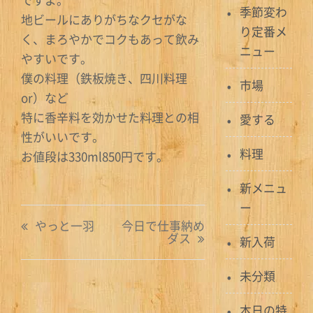
季節変わ
地ビールにありがちなクセがな
り定番メ
く、まろやかでコクもあって飲み
ニュー
やすいです。
僕の料理（鉄板焼き、四川料理
市場
or）など
特に香辛料を効かせた料理との相
愛する
性がいいです。
料理
お値段は330ml850円です。
新メニュ
ー
投
やっと一羽
今日で仕事納め
ダス
新入荷
稿
ナ
未分類
ビ
本日の特