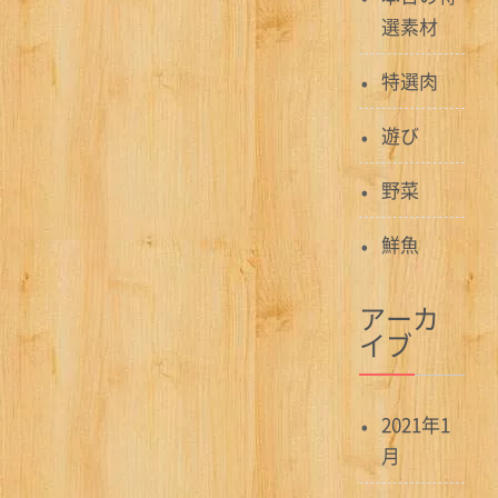
ゲ
選素材
ー
特選肉
シ
遊び
ョ
野菜
ン
鮮魚
アーカ
イブ
2021年1
月