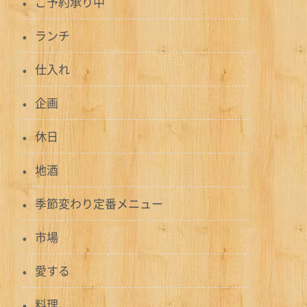
ご予約承り中
ランチ
仕入れ
企画
休日
地酒
季節変わり定番メニュー
市場
愛する
料理