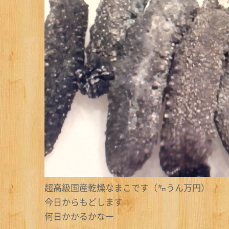
超高級国産乾燥なまこです（㌔うん万円）
今日からもどします
何日かかるかなー