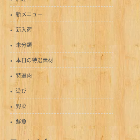
新メニュー
新入荷
未分類
本日の特選素材
特選肉
遊び
野菜
鮮魚