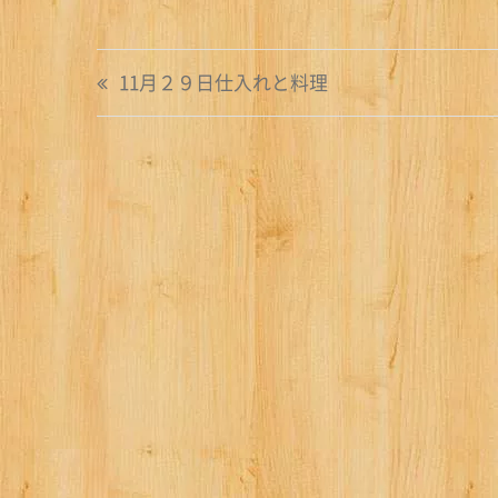
投
11月２９日仕入れと料理
稿
ナ
ビ
ゲ
ー
シ
ョ
ン