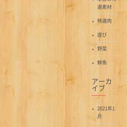
選素材
特選肉
遊び
野菜
鮮魚
アーカ
イブ
2021年1
月