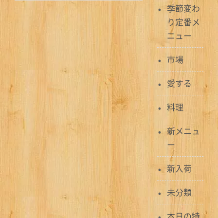
季節変わ
ビ
り定番メ
ゲ
ニュー
ー
市場
シ
愛する
ョ
料理
ン
新メニュ
ー
新入荷
未分類
本日の特