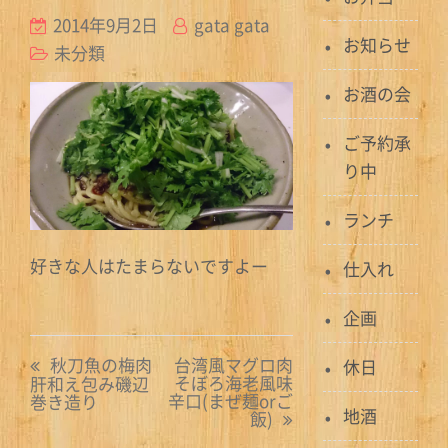
2014年9月2日
gata gata
お知らせ
未分類
お酒の会
ご予約承
り中
ランチ
好きな人はたまらないですよー
仕入れ
企画
投
秋刀魚の梅肉
台湾風マグロ肉
休日
そぼろ海老風味
肝和え包み磯辺
稿
辛口(まぜ麺orご
巻き造り
地酒
飯)
ナ