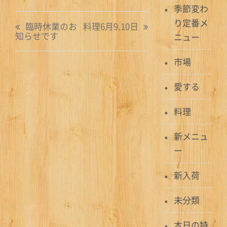
季節変わ
投
り定番メ
臨時休業のお
料理6月9.10日
知らせです
ニュー
稿
ナ
市場
ビ
愛する
ゲ
料理
ー
新メニュ
シ
ー
ョ
新入荷
ン
未分類
本日の特