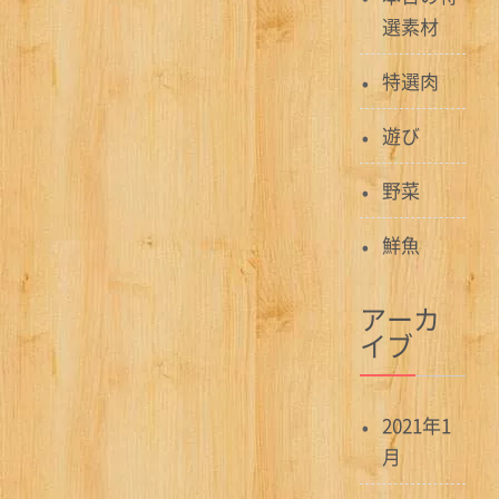
選素材
特選肉
遊び
野菜
鮮魚
アーカ
イブ
2021年1
月