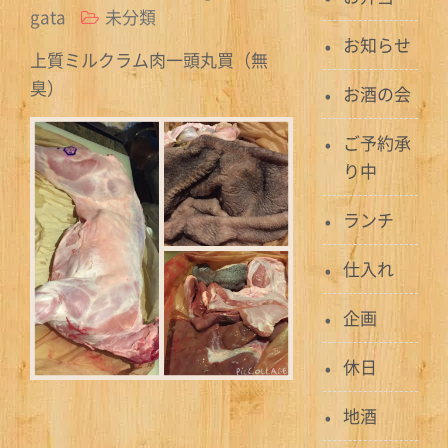
gata
未分類
お知らせ
上質ミルクラム肉一頭丸買（無
臭）
お酒の会
ご予約承
り中
ランチ
仕入れ
企画
休日
地酒