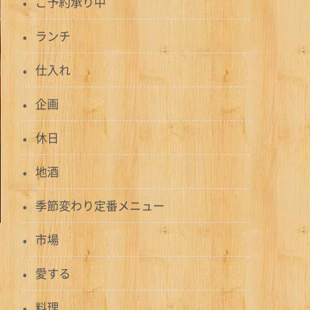
ご予約承り中
ランチ
仕入れ
企画
休日
地酒
季節変わり定番メニュー
市場
愛する
料理