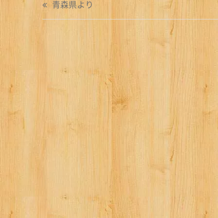
青森県より
稿
ナ
ビ
ゲ
ー
シ
ョ
ン