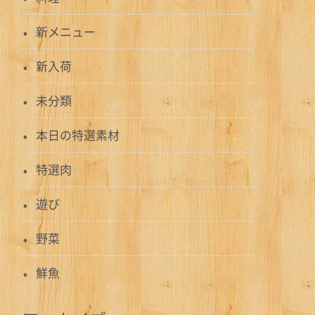
新メニュー
新入荷
未分類
本日の特選素材
特選肉
遊び
野菜
鮮魚