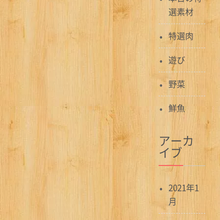
選素材
特選肉
遊び
野菜
鮮魚
アーカ
イブ
2021年1
月