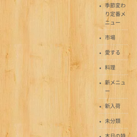
ビ
季節変わ
り定番メ
ゲ
ニュー
ー
市場
シ
ョ
愛する
ン
料理
新メニュ
ー
新入荷
未分類
本日の特