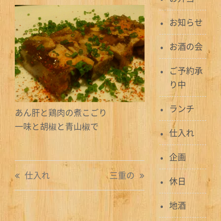
お知らせ
お酒の会
ご予約承
り中
ランチ
あん肝と鶏肉の煮こごり
一味と胡椒と青山椒で
仕入れ
企画
投
仕入れ
三重の
休日
稿
地酒
ナ