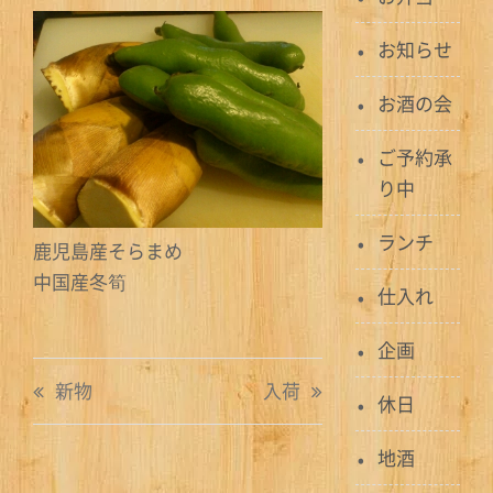
お知らせ
お酒の会
ご予約承
り中
ランチ
鹿児島産そらまめ
中国産冬筍
仕入れ
企画
投
新物
入荷
休日
稿
地酒
ナ