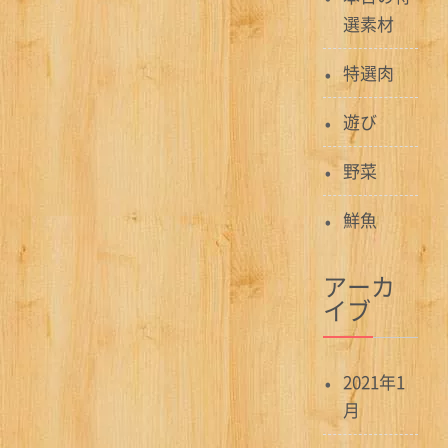
選素材
特選肉
遊び
野菜
鮮魚
アーカ
イブ
2021年1
月