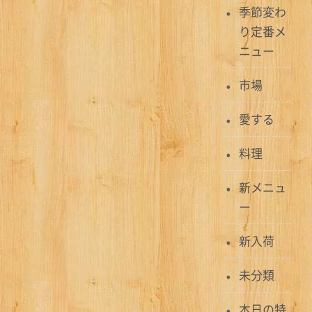
ビ
季節変わ
り定番メ
ゲ
ニュー
ー
市場
シ
ョ
愛する
ン
料理
新メニュ
ー
新入荷
未分類
本日の特