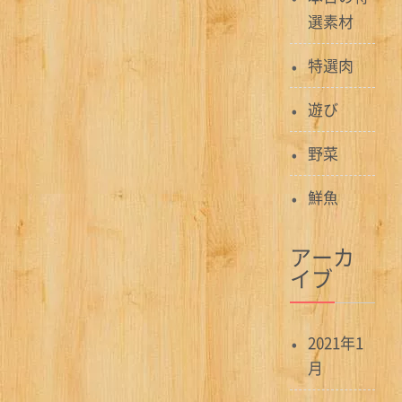
選素材
特選肉
遊び
野菜
鮮魚
アーカ
イブ
2021年1
月