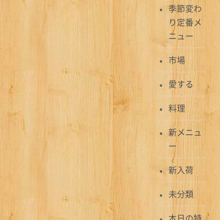
ン
季節変わ
り定番メ
ニュー
市場
愛する
料理
新メニュ
ー
新入荷
未分類
本日の特