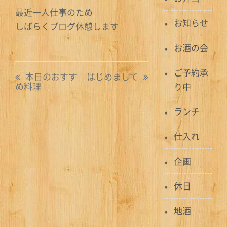
最近一人仕事のため
お知らせ
しばらくブログ休憩します
お酒の会
投
ご予約承
本日のおすす
はじめまして
め料理
り中
稿
ナ
ランチ
ビ
仕入れ
ゲ
企画
ー
休日
シ
ョ
地酒