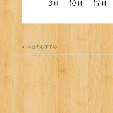
投
本日のおすすめ
稿
ナ
ビ
ゲ
ー
シ