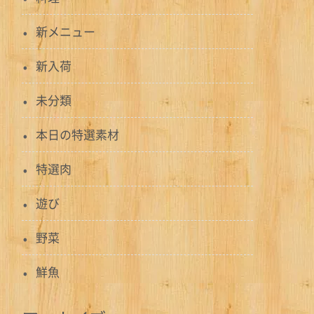
新メニュー
新入荷
未分類
本日の特選素材
特選肉
遊び
野菜
鮮魚