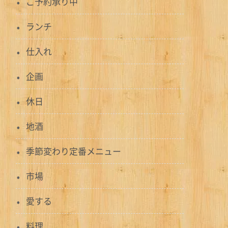
ご予約承り中
ランチ
仕入れ
企画
休日
地酒
季節変わり定番メニュー
市場
愛する
料理