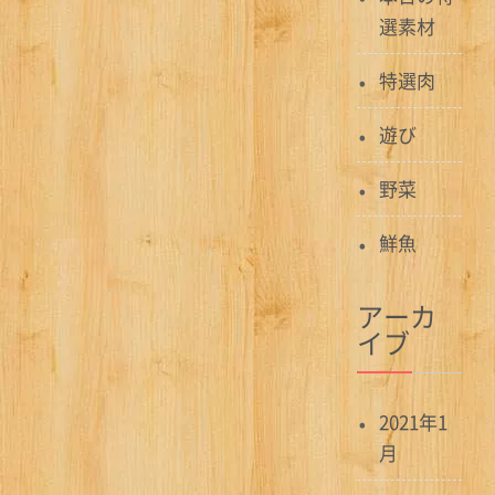
選素材
特選肉
遊び
野菜
鮮魚
アーカ
イブ
2021年1
月