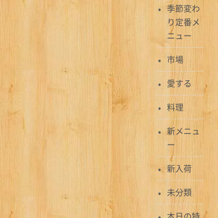
ナ
季節変わ
ビ
り定番メ
ニュー
ゲ
ー
市場
シ
愛する
ョ
料理
ン
新メニュ
ー
新入荷
未分類
本日の特