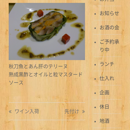
お知らせ
お酒の会
ご予約承
り中
ランチ
秋刀魚とあん肝のテリーヌ
熟成黒酢とオイルと粒マスタード
仕入れ
ソース
企画
投
休日
ワイン入荷
先付け
稿
地酒