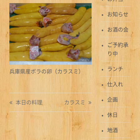
お知らせ
お酒の会
ご予約承
り中
ランチ
兵庫県産ボラの卵（カラスミ）
仕入れ
投
企画
本日の料理
カラスミ
稿
休日
ナ
地酒
ビ