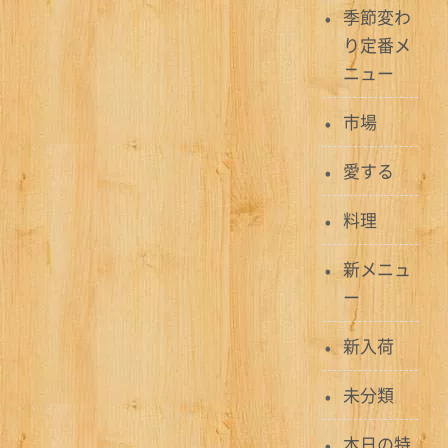
季節変わ
ゲ
り定番メ
ー
ニュー
シ
市場
ョ
愛する
ン
料理
新メニュ
ー
新入荷
未分類
本日の特