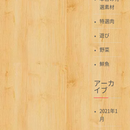
選素材
特選肉
遊び
野菜
鮮魚
アーカ
イブ
2021年1
月