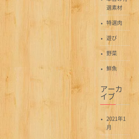
選素材
特選肉
遊び
野菜
鮮魚
アーカ
イブ
2021年1
月