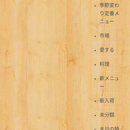
ビ
季節変わ
ゲ
り定番メ
ニュー
ー
市場
シ
ョ
愛する
ン
料理
新メニュ
ー
新入荷
未分類
本日の特