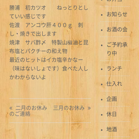
勝浦 初カツオ ねっとりとし
お知らせ
ていい感じです
佐渡 アンコウ肝４００ｇ 刺
お酒の会
し・焼きで出します
焼津 サバ酢〆 特製山椒油と昆
ご予約承
布塩とパクチーの和え物
り中
最近のヒットはイカ塩辛かなー
（味はないしょです）食べた人し
ランチ
かわからないよ
仕入れ
企画
投
二月のお休み
三月のお休み
のご連絡
休日
稿
ナ
地酒