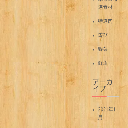
ョ
選素材
ン
特選肉
遊び
野菜
鮮魚
アーカ
イブ
2021年1
月