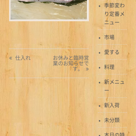
季節変わ
り定番メ
ニュー
市場
愛する
投
仕入れ
お休みと臨時営
業のお知らせで
稿
料理
す。
ナ
新メニュ
ビ
ー
ゲ
新入荷
ー
未分類
シ
本日の特