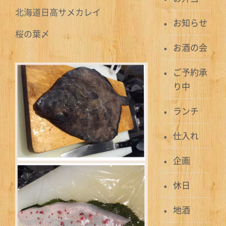
北海道日高サメカレイ
お知らせ
桜の葉〆
お酒の会
ご予約承
り中
ランチ
仕入れ
企画
休日
地酒