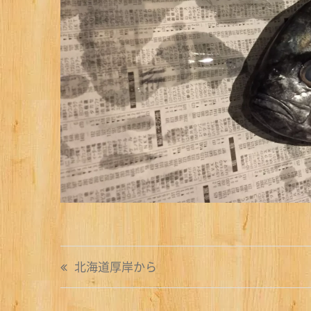
投
北海道厚岸から
稿