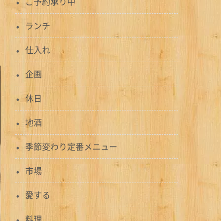
ご予約承り中
ランチ
仕入れ
企画
休日
地酒
季節変わり定番メニュー
市場
愛する
料理