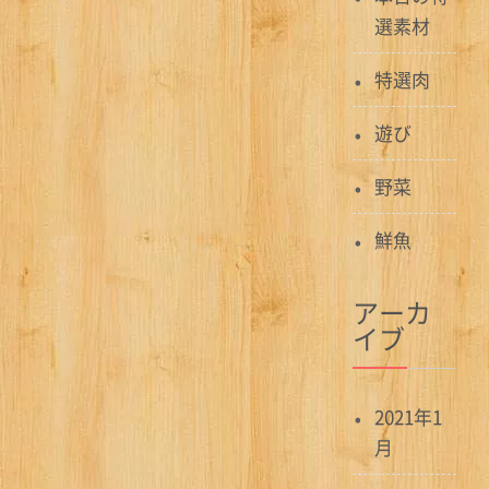
選素材
特選肉
遊び
野菜
鮮魚
アーカ
イブ
2021年1
月