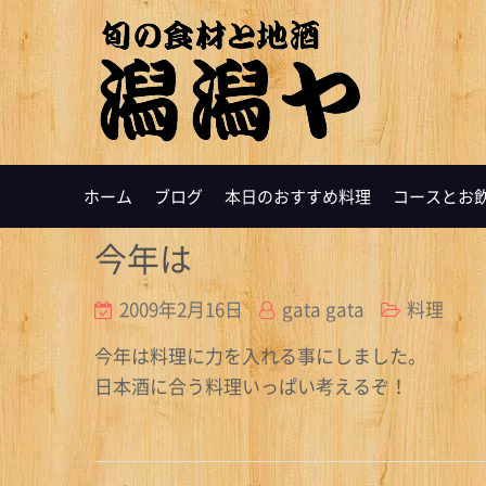
ホーム
ブログ
本日のおすすめ料理
コースとお
今年は
2009年2月16日
gata gata
料理
今年は料理に力を入れる事にしました。
日本酒に合う料理いっぱい考えるぞ！
投