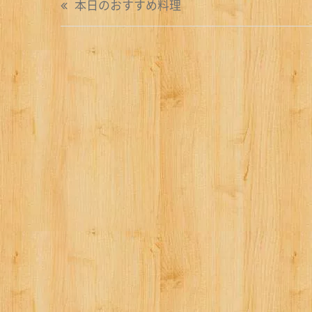
本日のおすすめ料理
稿
ナ
ビ
ゲ
ー
シ
ョ
ン