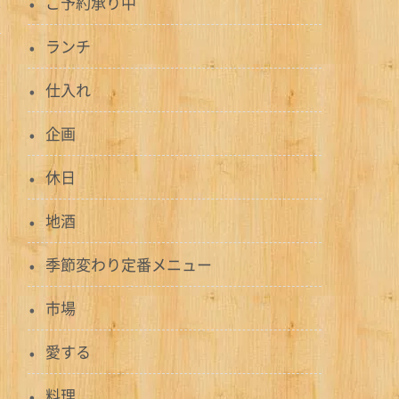
ご予約承り中
ランチ
仕入れ
企画
休日
地酒
季節変わり定番メニュー
市場
愛する
料理