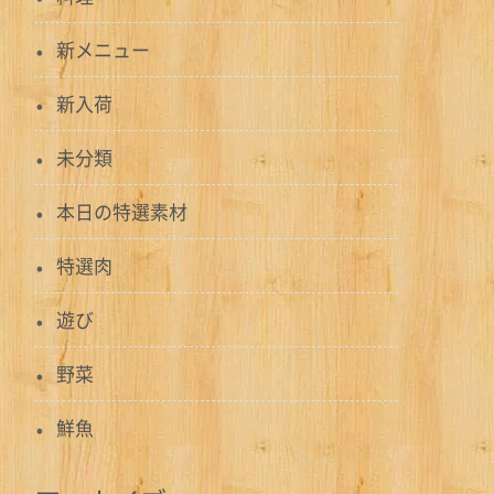
新メニュー
新入荷
未分類
本日の特選素材
特選肉
遊び
野菜
鮮魚