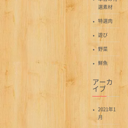
選素材
特選肉
遊び
野菜
鮮魚
アーカ
イブ
2021年1
月