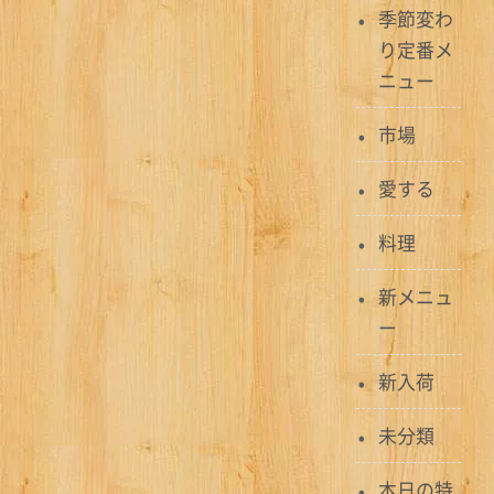
ナ
季節変わ
り定番メ
ビ
ニュー
ゲ
市場
ー
シ
愛する
ョ
料理
ン
新メニュ
ー
新入荷
未分類
本日の特