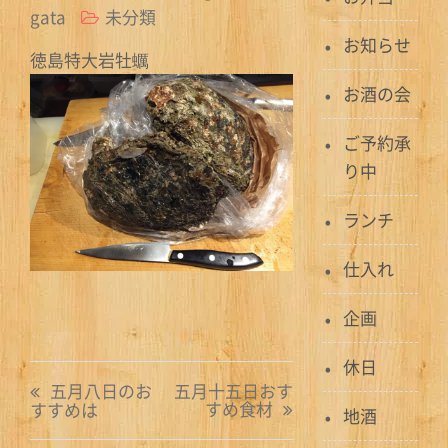
gata
未分類
お知らせ
徳島特大岩牡蠣
お酒の会
ご予約承
り中
ランチ
仕入れ
企画
休日
投
五月八日のお
五月十五日おす
すめ食材
すすめは
稿
地酒