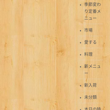
ゲ
季節変わ
り定番メ
ー
ニュー
シ
市場
ョ
ン
愛する
料理
新メニュ
ー
新入荷
未分類
本日の特