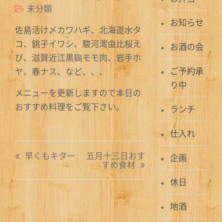
未分類
お知らせ
佐島活け〆カワハギ、北海道水タ
コ、銚子イワシ、駿河湾由比桜え
お酒の会
び、滋賀近江黒鷄モモ肉、岩手ホ
ご予約承
ヤ、春ナス、など、、、
り中
メニューを更新しますので本日の
おすすめ料理をご覧下さい。
ランチ
仕入れ
投
早くもキター
五月十三日おす
企画
すめ食材
稿
休日
ナ
地酒
ビ