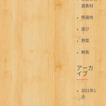
選素材
特選肉
遊び
野菜
鮮魚
アーカ
イブ
2021年1
月