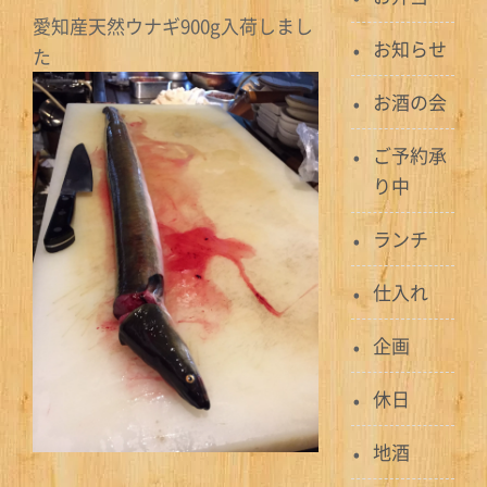
愛知産天然ウナギ900g入荷しまし
お知らせ
た
お酒の会
ご予約承
り中
ランチ
仕入れ
企画
休日
地酒