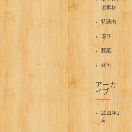
選素材
特選肉
遊び
野菜
鮮魚
アーカ
イブ
2021年1
月