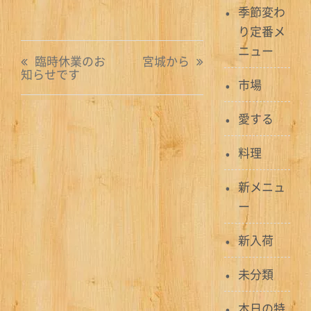
季節変わ
り定番メ
投
ニュー
臨時休業のお
宮城から
知らせです
稿
市場
ナ
愛する
ビ
料理
ゲ
新メニュ
ー
ー
シ
新入荷
ョ
ン
未分類
本日の特