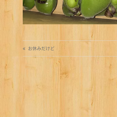
投
お休みだけど
稿
ナ
ビ
ゲ
ー
シ