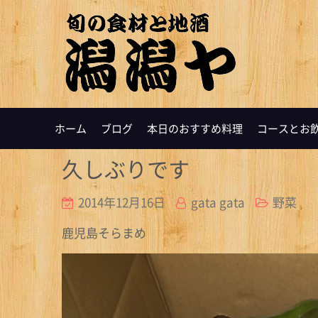
ホーム
ブログ
本日のおすすめ料理
コースとお
久しぶりです
2014年12月16日
gata gata
野菜
鹿児島そらまめ