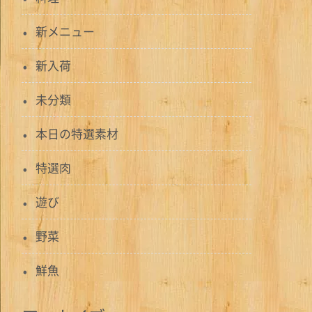
新メニュー
新入荷
未分類
本日の特選素材
特選肉
遊び
野菜
鮮魚