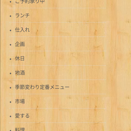
ご予約承り中
ランチ
仕入れ
企画
休日
地酒
季節変わり定番メニュー
市場
愛する
料理