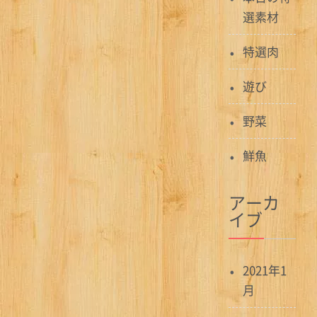
選素材
特選肉
遊び
野菜
鮮魚
アーカ
イブ
2021年1
月