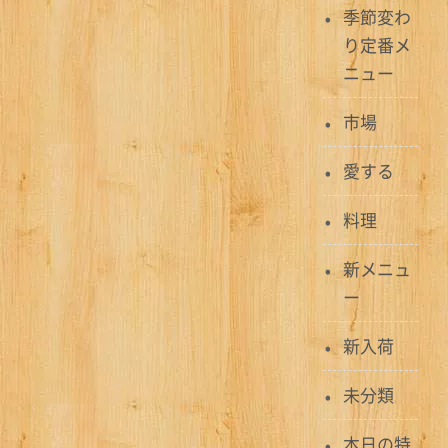
季節変わ
ゲ
り定番メ
ー
ニュー
シ
市場
ョ
愛する
ン
料理
新メニュ
ー
新入荷
未分類
本日の特