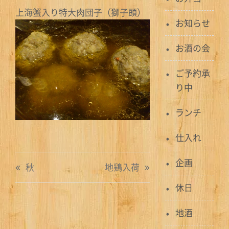
上海蟹入り特大肉団子（獅子頭）
お知らせ
お酒の会
ご予約承
り中
ランチ
仕入れ
投
企画
秋
地鶏入荷
稿
休日
ナ
地酒
ビ